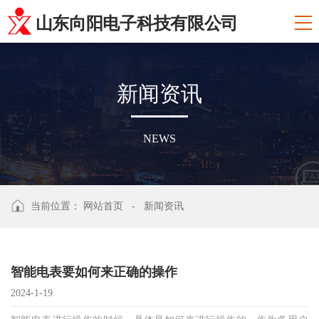
山东向阳电子科技有限公司
新
闻
资
讯
NEWS
当前位置：
网站首页
-
新闻资讯
智能电表要如何来正确的操作
2024-1-19