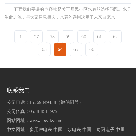
下面我们要讲的内容就是关于居民小区水表的选择问题。水是
生命之源，与大家息息相关，水表的选用决定了未来自来水
1
57
58
59
60
61
62
63
64
65
66
联系我们
公司电话：15269849458（微信同号）
公司传真：0538-8511979
网站网址：www.taxydz.com
中文网址：多用户电表.中国 水电表.中国 向阳电子.中国