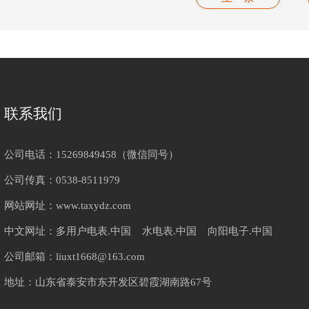
联系我们
公司电话：15269849458（微信同号）
公司传真：0538-8511979
网站网址：www.taxydz.com
中文网址：多用户电表.中国 水电表.中国 向阳电子.中国
公司邮箱：liuxt1668@163.com
地址：山东省泰安市东开发区碧霞湖南路67号