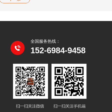
全国服务热线：
152-6984-9458