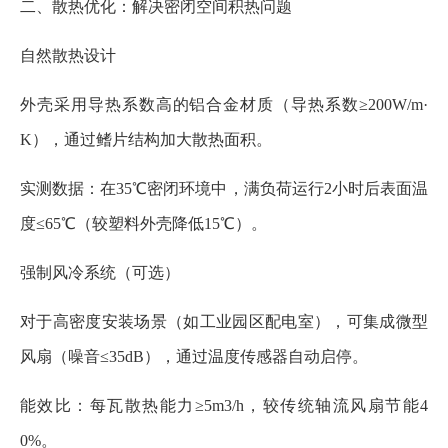
二、散热优化：解决密闭空间积热问题
自然散热设计
外壳采用导热系数高的铝合金材质（导热系数≥200W/m·
K），通过鳍片结构加大散热面积。
实测数据：在35℃密闭环境中，满负荷运行2小时后表面温
度≤65℃（较塑料外壳降低15℃）。
强制风冷系统（可选）
对于高密度安装场景（如工业园区配电室），可集成微型
风扇（噪音≤35dB），通过温度传感器自动启停。
能效比：每瓦散热能力≥5m3/h，较传统轴流风扇节能4
0%。