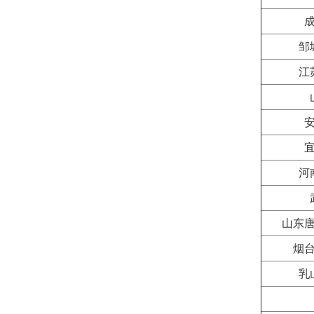
邹
江
河
山东
烟
乳