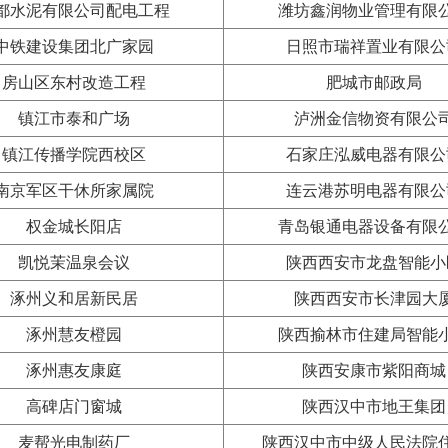
都水泥有限公司配电工程
潍坊鑫润物业管理有限
中铁建设集团北广家园
日照市瑞祥置业有限公
房山区东村改造工程
肥城市邮政局
镇江市泰和广场
泸洲金信物资有限公
镇江传播学院西校区
石家庄泓威电器有限公
南京军区干休所家属院
连云港苏明电器有限公
权金城长阳店
青岛银通电器设备有限
凯悦茉温泉会议
陕西西安市龙盘智能小
涿州义和居新民居
陕西西安市长津园大
涿州慧友橙园
陕西揄林市住建局智能
涿州惠友康庭
陕西安康市紫阳商城
高碑店门窗城
陕西汉中市地王集团
麦帮光电制药厂
陕西汉中市中级人民法院