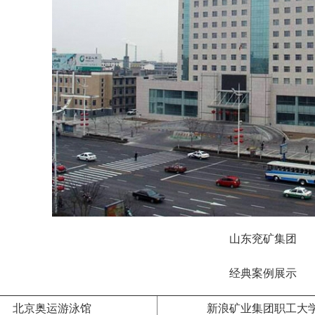
收发器
式配电箱
能表外形尺寸及接线图
热）水水表
联网水表
水水表
表(外接刷卡设备)
山东兖矿集团
水表
经典案例展示
保底消费智能水表
北京奥运游泳馆
新浪矿业集团职工大