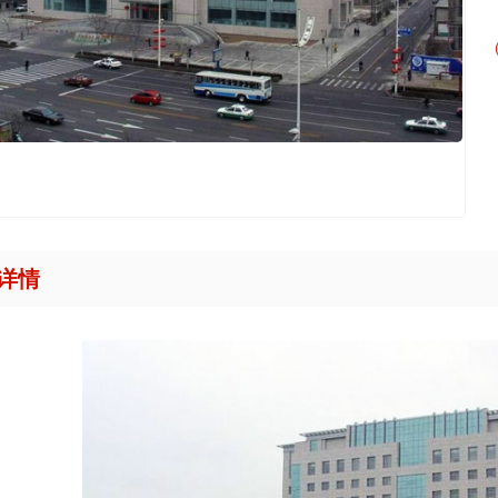
用户电能表
用户电能表
用户电能表
用户电能表
器大电流电能表
户电表
式电能表外形尺寸图
详情
抄表系统
电子式电能表
电子式电能表
溉公用电能表
业，微信支付平台