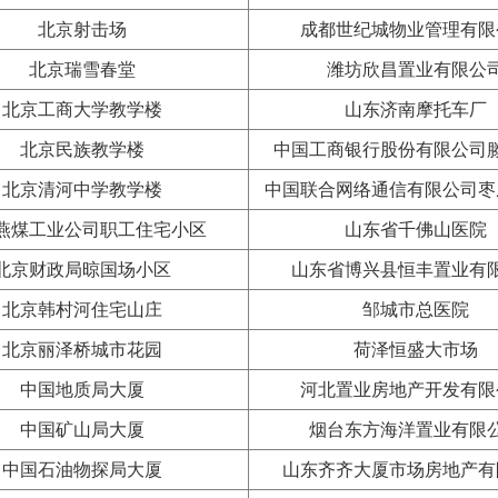
表
北京射击场
成都世纪城物业管理有限
水表
北京瑞雪春堂
潍坊欣昌置业有限公
波热量表
北京工商大学教学楼
山东济南摩托车厂
控一体机
北京民族教学楼
中国工商银行股份有限公司
表
北京清河中学教学楼
中国联合网络通信有限公司枣
燕煤工业公司职工住宅小区
山东省千佛山医院
北京财政局晾国场小区
山东省博兴县恒丰置业有
北京韩村河住宅山庄
邹城市总医院
北京丽泽桥城市花园
荷泽恒盛大市场
中国地质局大厦
河北置业房地产开发有限
中国矿山局大厦
烟台东方海洋置业有限
中国石油物探局大厦
山东齐齐大厦市场房地产有