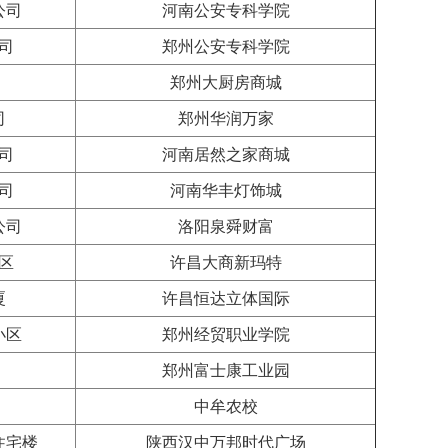
公司
河南公安专科学院
司
郑州公安专科学院
郑州大厨房商城
司
郑州华润万家
司
河南居然之家商城
司
河南华丰灯饰城
公司
洛阳泉舜财富
区
许昌大商新玛特
厦
许昌恒达立体国际
小区
郑州经贸职业学院
郑州富士康工业园
中牟农校
住宅楼
陕西汉中万邦时代广场